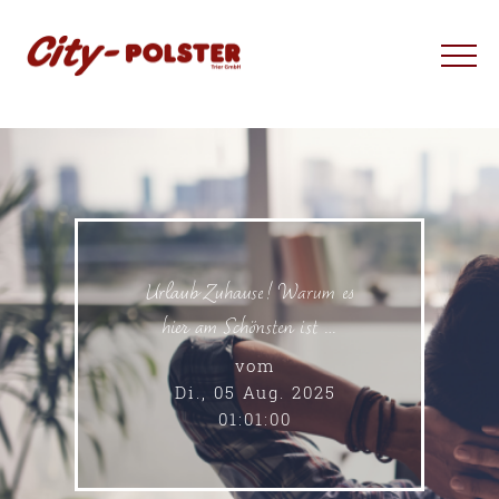
Urlaub Zuhause! Warum es
hier am Schönsten ist …
vom
Di., 05 Aug. 2025
01:01:00